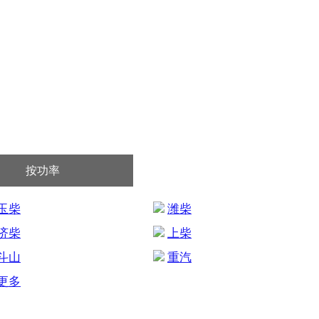
按功率
玉柴
潍柴
济柴
上柴
斗山
重汽
更多