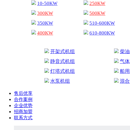
10-50KW
250KW
300KW
500KW
350KW
510-600KW
400KW
610-800KW
开架式机组
柴油
静音式机组
气体
灯塔式机组
船用
水泵机组
混合
售后优享
合作案例
企业优势
招商加盟
联系方式